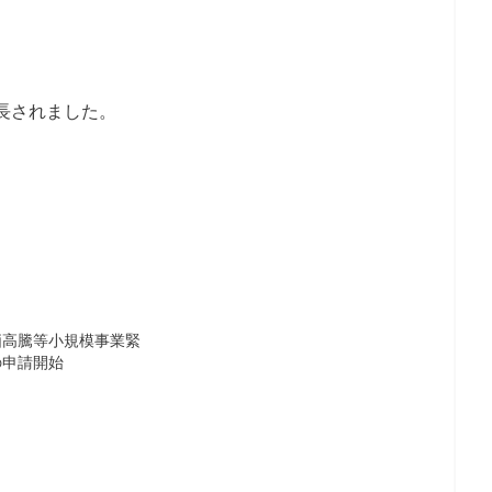
長されました。
価高騰等小規模事業緊
の申請開始
日